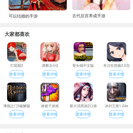
古代后宫养成手游
可以结婚的手游
大家都喜欢
打屁股2
调教女仆2
骨头镇中文版
冬日狂想曲2.0完
整汉化版
查看详情
查看详情
查看详情
查看详情
博德之门3破解版
掀裙子游戏
新大话西游2口袋
冰封王座1.24e
版
查看详情
查看详情
查看详情
查看详情