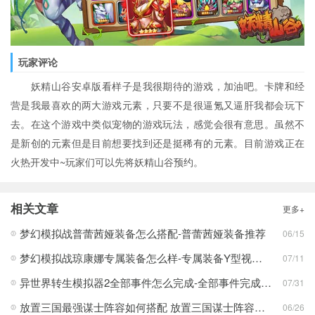
玩家评论
妖精山谷安卓版看样子是我很期待的游戏，加油吧。卡牌和经
营是我最喜欢的两大游戏元素，只要不是很逼氪又逼肝我都会玩下
去。在这个游戏中类似宠物的游戏玩法，感觉会很有意思。虽然不
是新创的元素但是目前想要找到还是挺稀有的元素。目前游戏正在
火热开发中~玩家们可以先将妖精山谷预约。
相关文章
更多+
梦幻模拟战普蕾茜娅装备怎么搭配-普蕾茜娅装备推荐
06/15
梦幻模拟战琼康娜专属装备怎么样-专属装备Y型视觉终端介绍
07/11
异世界转生模拟器2全部事件怎么完成-全部事件完成攻略
07/31
放置三国最强谋士阵容如何搭配 放置三国谋士阵容攻略
06/26