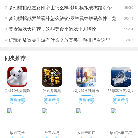
梦幻模拟战杰路刚帝士怎么样-梦幻模拟战杰路刚帝士技能介绍
06/30
梦幻模拟战罗兰羁绊怎么解锁-罗兰羁绊解锁条件一览
06/13
美食游戏大推荐，这些美食小游戏让人嘴馋
12/24
好玩的放置类手游有什么？放置类手游排行看这里
12/02
同类推荐
口袋妖怪大冒险
什么鬼暗黑
模拟城市我是市
航母驱逐舰模拟
长
器
查看详情
查看详情
查看详情
查看详情
放置英雄
放置农场
放置寿司店
放置汽车工厂