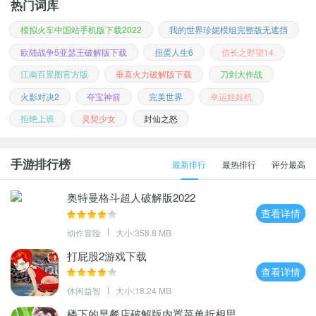
热门词库
模拟火车中国站手机版下载2022
我的世界珍妮模组完整版无遮挡
欧陆战争5亚瑟王破解版下载
扭蛋人生6
信长之野望14
江南百景图官方版
垂直火力破解版下载
刀剑大作战
火影对决2
夺宝神箭
完美世界
幸运娃娃机
拒绝上班
灵契少女
封仙之怒
手游排行榜
最新排行
最热排行
评分最高
奥特曼格斗超人破解版2022
查看详情
动作冒险
大小:358.8 MB
打屁股2游戏下载
查看详情
休闲益智
大小:18.24 MB
楼下的早餐店破解版内置菜单折相思