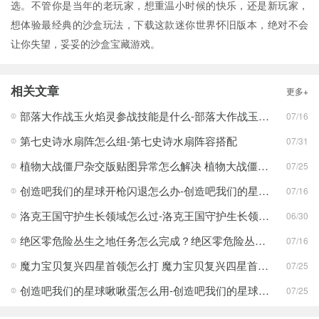
选。不管你是当年的老玩家，想重温小时候的快乐，还是新玩家，
想体验最经典的沙盒玩法，下载这款迷你世界怀旧版本，绝对不会
让你失望，妥妥的沙盒宝藏游戏。
相关文章
更多+
部落大作战玉火焰灵参战技能是什么-部落大作战玉火焰灵参战技能合集
07/16
第七史诗水扇阵怎么组-第七史诗水扇阵容搭配
07/31
植物大战僵尸杂交版贴图异常怎么解决 植物大战僵尸杂交版贴图异常教程
07/25
创造吧我们的星球开枪闪退怎么办-创造吧我们的星球开枪闪退合集
07/16
洛克王国守护生长领域怎么过-洛克王国守护生长领域通关攻略
06/30
绝区零危险丛生之地任务怎么完成？绝区零危险丛生之地任务完成攻略
07/16
魔力宝贝复兴四星首领怎么打 魔力宝贝复兴四星首领打法合集
07/25
创造吧我们的星球啾啾蛋怎么用-创造吧我们的星球啾啾蛋使用攻略
07/25