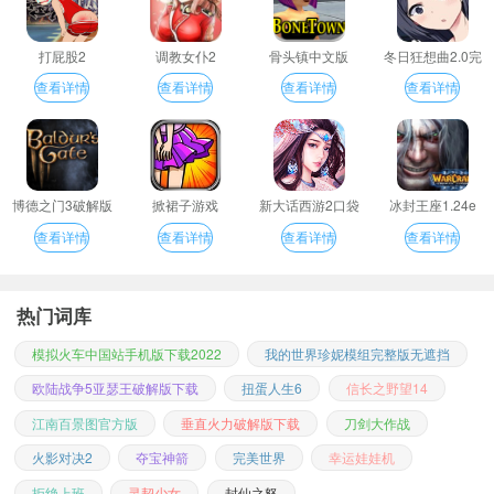
打屁股2
调教女仆2
骨头镇中文版
冬日狂想曲2.0完
整汉化版
查看详情
查看详情
查看详情
查看详情
博德之门3破解版
掀裙子游戏
新大话西游2口袋
冰封王座1.24e
版
查看详情
查看详情
查看详情
查看详情
热门词库
模拟火车中国站手机版下载2022
我的世界珍妮模组完整版无遮挡
欧陆战争5亚瑟王破解版下载
扭蛋人生6
信长之野望14
江南百景图官方版
垂直火力破解版下载
刀剑大作战
火影对决2
夺宝神箭
完美世界
幸运娃娃机
拒绝上班
灵契少女
封仙之怒