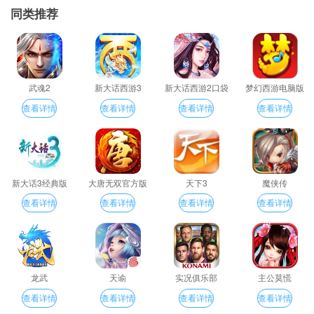
同类推荐
武魂2
新大话西游3
新大话西游2口袋
梦幻西游电脑版
版
查看详情
查看详情
查看详情
查看详情
新大话3经典版
大唐无双官方版
天下3
魔侠传
查看详情
查看详情
查看详情
查看详情
龙武
天谕
实况俱乐部
主公莫慌
查看详情
查看详情
查看详情
查看详情