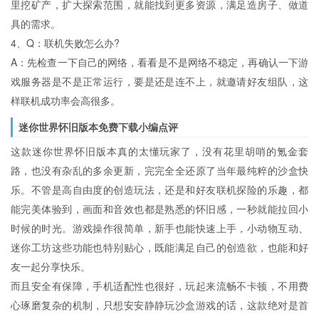
里挖矿产，扩大探索范围，就能找到更多资源，满足造房子、做道
具的需求。
4、Q：联机失败怎么办?
A：先检查一下自己的网络，看看是不是网络不稳定，再确认一下游
戏服务器是不是正常运行，要是还是连不上，就邀请好友组队，这
样联机成功率会高很多。
迷你世界怀旧版本免费下载小编点评
这款迷你世界怀旧版本真的太懂玩家了，没有花里胡哨的氪金套
路，也没有杂乱的多余更新，完完全全还原了当年最纯粹的沙盒快
乐。不管是高自由度的创造玩法，还是和好友联机探险的乐趣，都
能完美体验到，画面和音效也都是熟悉的怀旧感，一秒就能拉回小
时候的时光。游戏操作很简单，新手也能快速上手，小动物互动、
迷你工坊这些功能也特别贴心，既能满足自己的创造欲，也能和好
友一起分享快乐。
而且安全有保障，手机适配性也很好，玩起来流畅不卡顿，不用费
心琢磨复杂的机制，只想安安静静玩沙盒游戏的话，这款绝对是首