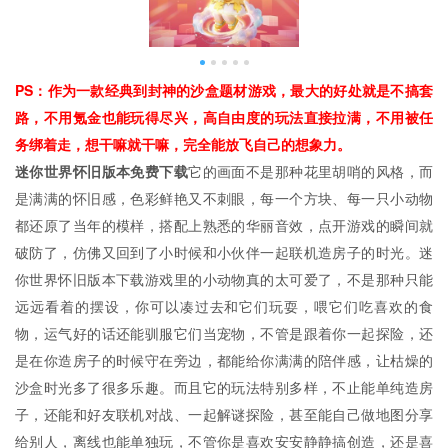
PS：作为一款经典到封神的沙盒题材游戏，最大的好处就是不搞套
路，不用氪金也能玩得尽兴，高自由度的玩法直接拉满，不用被任
务绑着走，想干嘛就干嘛，完全能放飞自己的想象力。
迷你世界怀旧版本免费下载
它的画面不是那种花里胡哨的风格，而
是满满的怀旧感，色彩鲜艳又不刺眼，每一个方块、每一只小动物
都还原了当年的模样，搭配上熟悉的华丽音效，点开游戏的瞬间就
破防了，仿佛又回到了小时候和小伙伴一起联机造房子的时光。迷
你世界怀旧版本下载游戏里的小动物真的太可爱了，不是那种只能
远远看着的摆设，你可以凑过去和它们玩耍，喂它们吃喜欢的食
物，运气好的话还能驯服它们当宠物，不管是跟着你一起探险，还
是在你造房子的时候守在旁边，都能给你满满的陪伴感，让枯燥的
沙盒时光多了很多乐趣。而且它的玩法特别多样，不止能单纯造房
子，还能和好友联机对战、一起解谜探险，甚至能自己做地图分享
给别人，离线也能单独玩，不管你是喜欢安安静静搞创造，还是喜