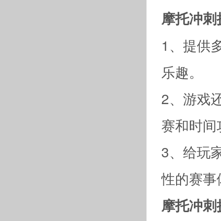
摩托冲刺
1、提供
乐趣。
2、游戏
赛和时间
3、给玩
性的赛事
摩托冲刺