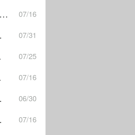
危险丛生之地任务怎么完成？绝区零危险丛生之地任务完成攻略
07/16
扇阵容搭配
07/31
领打法合集
07/25
阵容搭配合集
07/16
长领域通关攻略
06/30
球开枪闪退合集
07/16