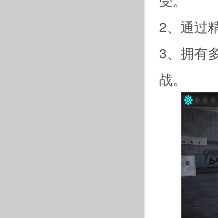
受。
2、通过
3、拥有
战。