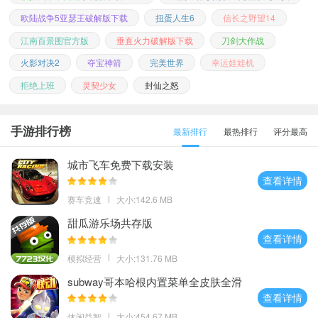
欧陆战争5亚瑟王破解版下载
扭蛋人生6
信长之野望14
江南百景图官方版
垂直火力破解版下载
刀剑大作战
火影对决2
夺宝神箭
完美世界
幸运娃娃机
拒绝上班
灵契少女
封仙之怒
手游排行榜
最新排行
最热排行
评分最高
城市飞车免费下载安装
查看详情
赛车竞速
大小:142.6 MB
甜瓜游乐场共存版
查看详情
模拟经营
大小:131.76 MB
subway哥本哈根内置菜单全皮肤全滑
板
查看详情
休闲益智
大小:454.67 MB