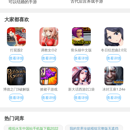
古代后宫养成手游
可以结婚的手游
大家都喜欢
打屁股2
调教女仆2
骨头镇中文版
冬日狂想曲2.0完
整汉化版
查看详情
查看详情
查看详情
查看详情
博德之门3破解版
掀裙子游戏
新大话西游2口袋
冰封王座1.24e
版
查看详情
查看详情
查看详情
查看详情
热门词库
模拟火车中国站手机版下载2022
我的世界珍妮模组完整版无遮挡